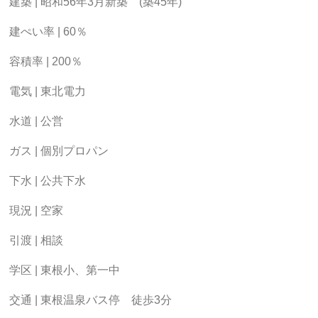
建築 | 昭和56年3月新築 (築45年)
建ぺい率 | 60％
容積率 | 200％
電気 | 東北電力
水道 | 公営
ガス | 個別プロパン
下水 | 公共下水
現況 | 空家
引渡 | 相談
学区 | 東根小、第一中
交通 | 東根温泉バス停 徒歩3分