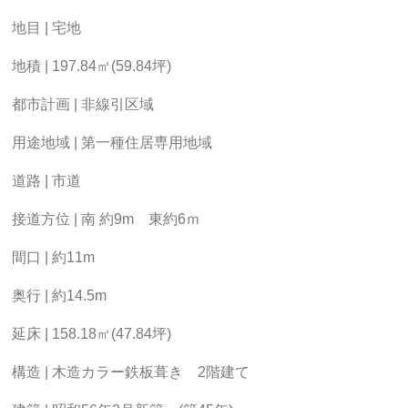
地目 | 宅地
地積 | 197.84㎡(59.84坪)
都市計画 | 非線引区域
用途地域 | 第一種住居専用地域
道路 | 市道
接道方位 | 南 約9m 東約6ｍ
間口 | 約11m
奥行 | 約14.5m
延床 | 158.18㎡(47.84坪)
構造 | 木造カラー鉄板葺き 2階建て