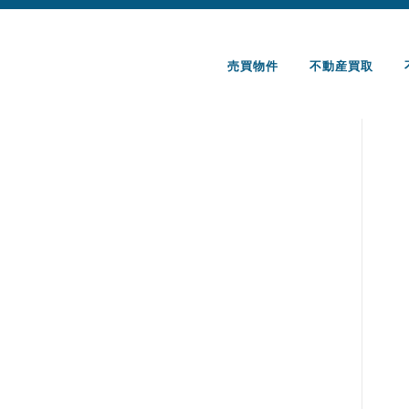
コ
ン
テ
売買物件
不動産買取
ン
ツ
へ
ス
キ
ッ
プ