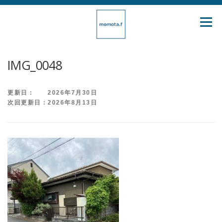
コ
ン
メニュ
テ
ン
ツ
IMG_0048
へ
ス
更新日： 2026年7月30日
キ
次回更新日：2026年8月13日
ッ
プ