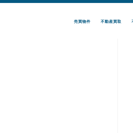
コ
ン
テ
売買物件
不動産買取
ン
ツ
へ
ス
キ
ッ
プ