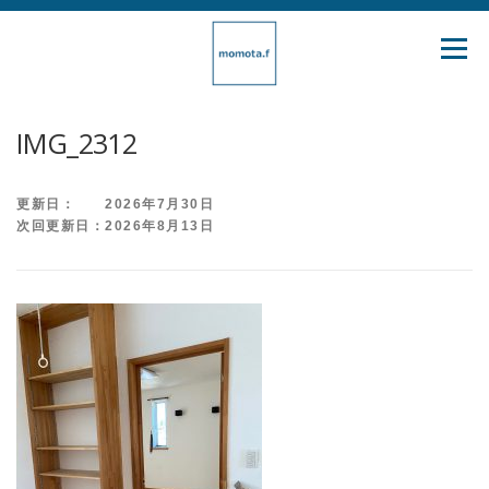
コ
ン
メニュ
テ
ン
ツ
IMG_2312
へ
ス
更新日： 2026年7月30日
キ
次回更新日：2026年8月13日
ッ
プ