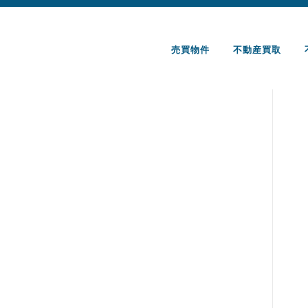
コ
ン
テ
売買物件
不動産買取
ン
ツ
へ
ス
キ
ッ
プ