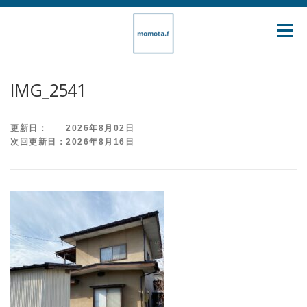
コ
ン
メニュ
テ
ン
ツ
IMG_2541
へ
ス
更新日： 2026年8月02日
キ
次回更新日：2026年8月16日
ッ
プ