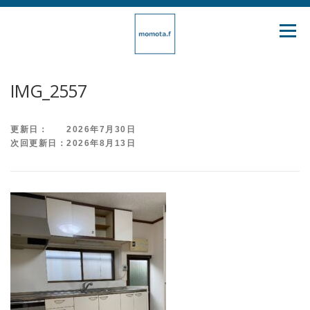
コ
ン
メニュ
テ
ン
ツ
IMG_2557
へ
ス
更新日： 2026年7月30日
キ
次回更新日：2026年8月13日
ッ
プ